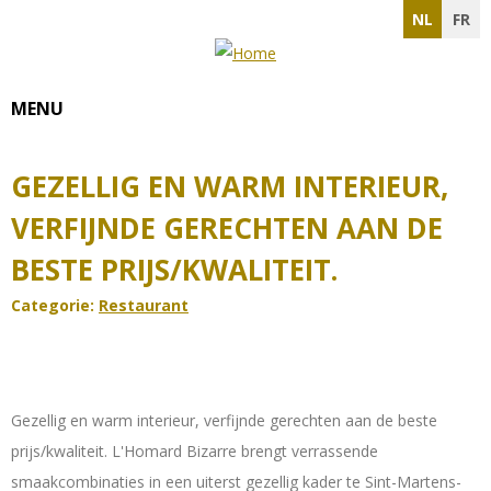
NL
FR
MENU
Home
GEZELLIG EN WARM INTERIEUR,
»
VERFIJNDE GERECHTEN AAN DE
BESTE PRIJS/KWALITEIT.
Projecten
Categorie:
Restaurant
»
Restaurant
Gezellig en warm interieur, verfijnde gerechten aan de beste
L'Homard
prijs/kwaliteit. L'Homard Bizarre brengt verrassende
smaakcombinaties in een uiterst gezellig kader te Sint-Martens-
Bizarre -