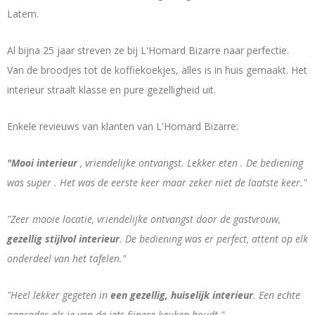
Latem.
Sint-
Al bijna 25 jaar streven ze bij L'Homard Bizarre naar perfectie.
Martens-
Van de broodjes tot de koffiekoekjes, alles is in huis gemaakt. Het
interieur straalt klasse en pure gezelligheid uit.
Latem
Enkele revieuws van klanten van L'Homard Bizarre:
"Mooi interieur
, vriendelijke ontvangst. Lekker eten . De bediening
was super . Het was de eerste keer maar zeker niet de laatste keer."
"Zeer mooie locatie, vriendelijke ontvangst door de gastvrouw,
gezellig stijlvol interieur
. De bediening was er perfect, attent op elk
onderdeel van het tafelen."
"Heel lekker gegeten in
een gezellig, huiselijk interieur
. Een echte
aanrader als je van de iets fijnere keuken houdt."